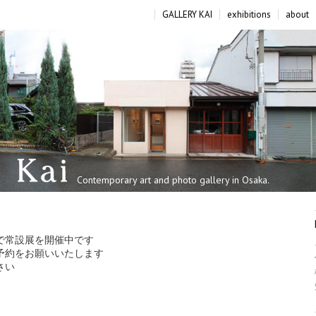
GALLERY KAI
exhibitions
about
Contemporary art and photo gallery in Osaka.
で常設展を開催中です
予約をお願いいたします
さい