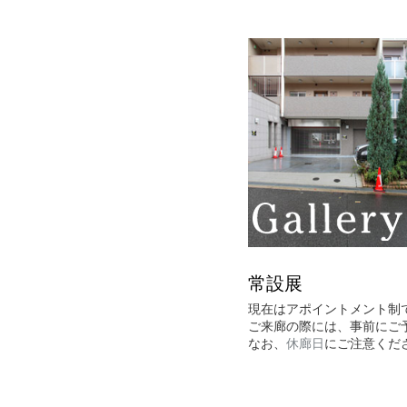
メ
メ
イ
イ
ン
ン
コ
メ
ン
ニ
テ
ュ
ン
ー
ツ
へ
移
動
常設展
現在はアポイントメント制
ご来廊の際には、事前にご
なお、
休廊日
にご注意くだ