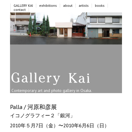
メ
メ
GALLERY KAI
exhibitions
about
artists
books
イ
イ
contact
ン
ン
コ
メ
ン
ニ
テ
ュ
ン
ー
ツ
へ
移
動
Contemporary art and photo gallery in Osaka.
Palla / 河原和彦展
イコノグラフィー２「銀河」
2010年５月7日（金）〜2010年6月6日（日）