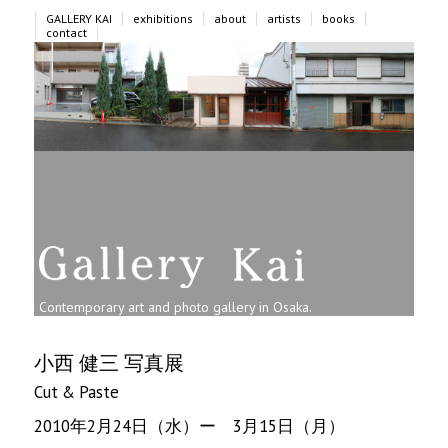
メ
メ
GALLERY KAI
exhibitions
about
artists
books
イ
イ
contact
ン
ン
コ
メ
ン
ニ
テ
ュ
ン
ー
ツ
へ
移
動
Contemporary art and photo gallery in Osaka.
小西 健三 写真展
Cut & Paste
2010年2月24日（水）ー 3月15日（月）